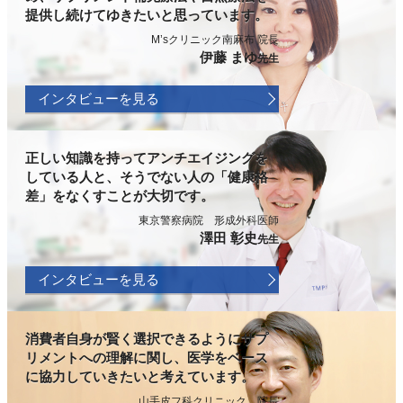
提供し続けてゆきたいと思っています。
M’sクリニック南麻布 院長
伊藤 まゆ
先生
インタビューを見る
正しい知識を持ってアンチエイジングを
している人と、そうでない人の「健康格
差」をなくすことが大切です。
東京警察病院 形成外科医師
澤田 彰史
先生
インタビューを見る
消費者自身が賢く選択できるようにサプ
リメントへの理解に関し、医学をベース
に協力していきたいと考えています。
山手皮フ科クリニック 院長