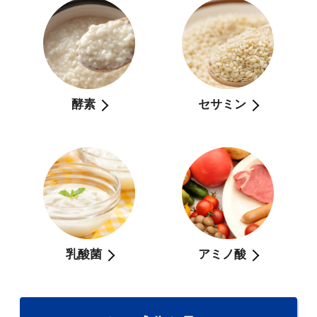
酵素
セサミン
乳酸菌
アミノ酸