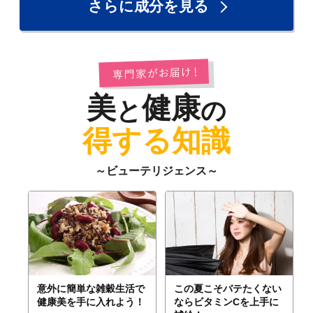
さらに成分を見る
美
健康
と
の
得する知識
～ビューテリジェンス～
意外に簡単な雑穀生活で
この夏こそバテたくない
健康美を手に入れよう！
ならビタミンCを上手に