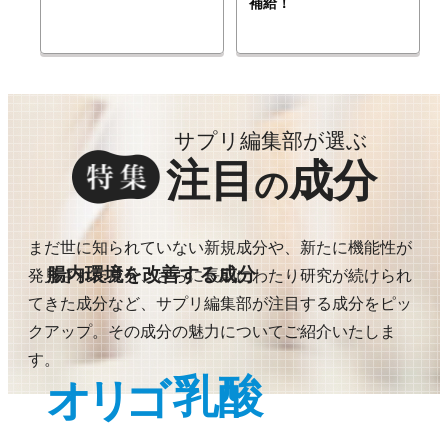
補給！
サプリ編集部が選ぶ
注目
成分
の
まだ世に知られていない新規成分や、新たに機能性が
腸内環境を改善する成分
発見された成分、さらに長期にわたり研究が続けられ
てきた成分など、サプリ編集部が注目する成分をピッ
クアップ。その成分の魅力についてご紹介いたしま
す。
乳酸
オリゴ