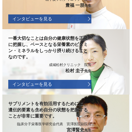
豊福 一朋
先生
インタビューを見る
一番大切なことは自分の健康状態を正確
に把握し、ベースとなる栄養素のビタミ
ン・ミネラルをしっかり摂り続けること
なのです。
成城松村クリニック 院長
松村 圭子
先生
インタビューを見る
サプリメントを有効活用するためには、
遺伝的要素も含め自分の状態を把握する
ことが非常に重要です。
臨床分子栄養医学研究会代表 宮澤医院副院長
宮澤賢史
先生