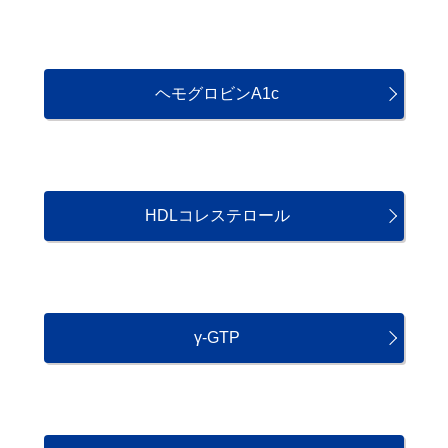
ヘモグロビンA1c
HDLコレステロール
γ-GTP