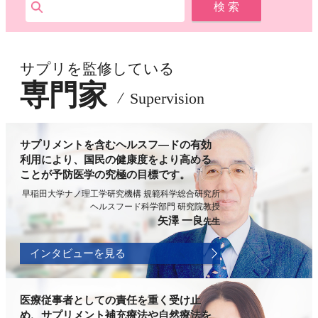
サプリを監修している
専門家
Supervision
サプリメントを含むヘルスフ―ドの有効
利用により、国民の健康度をより高める
ことが予防医学の究極の目標です。
早稲田大学ナノ理工学研究機構 規範科学総合研究所
ヘルスフード科学部門 研究院教授
矢澤 一良
先生
インタビューを見る
医療従事者としての責任を重く受け止
め、サプリメント補充療法や自然療法を