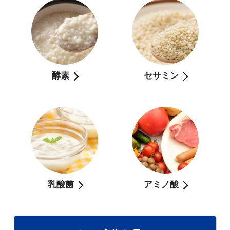
酵素
セサミン
乳酸菌
アミノ酸