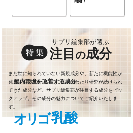
補給！
サプリ編集部が選ぶ
注目
成分
の
まだ世に知られていない新規成分や、新たに機能性が
腸内環境を改善する成分
発見された成分、さらに長期にわたり研究が続けられ
てきた成分など、サプリ編集部が注目する成分をピッ
クアップ。その成分の魅力についてご紹介いたしま
す。
乳酸
オリゴ