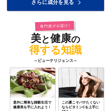
さらに成分を見る
美
健康
と
の
得する知識
～ビューテリジェンス～
意外に簡単な雑穀生活で
この夏こそバテたくない
健康美を手に入れよう！
ならビタミンCを上手に