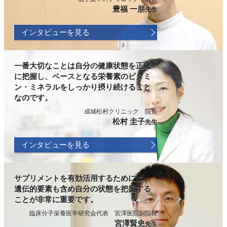
豊福 一朋
先生
インタビューを見る
一番大切なことは自分の健康状態を正確
に把握し、ベースとなる栄養素のビタミ
ン・ミネラルをしっかり摂り続けること
なのです。
成城松村クリニック 院長
松村 圭子
先生
インタビューを見る
サプリメントを有効活用するためには、
遺伝的要素も含め自分の状態を把握する
ことが非常に重要です。
臨床分子栄養医学研究会代表 宮澤医院副院長
宮澤賢史
先生