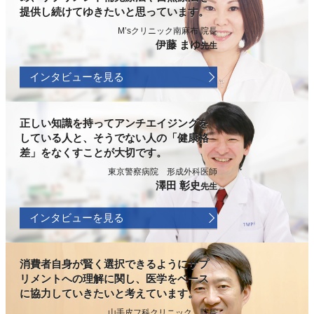
提供し続けてゆきたいと思っています。
M’sクリニック南麻布 院長
伊藤 まゆ
先生
インタビューを見る
正しい知識を持ってアンチエイジングを
している人と、そうでない人の「健康格
差」をなくすことが大切です。
東京警察病院 形成外科医師
澤田 彰史
先生
インタビューを見る
消費者自身が賢く選択できるようにサプ
リメントへの理解に関し、医学をベース
に協力していきたいと考えています。
山手皮フ科クリニック 院長