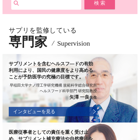
サプリを監修している
専門家
Supervision
サプリメントを含むヘルスフ―ドの有効
利用により、国民の健康度をより高める
ことが予防医学の究極の目標です。
早稲田大学ナノ理工学研究機構 規範科学総合研究所
ヘルスフード科学部門 研究院教授
矢澤 一良
先生
インタビューを見る
医療従事者としての責任を重く受け止
め、サプリメント補充療法や自然療法を