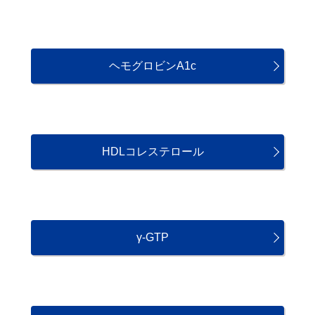
ヘモグロビンA1c
HDLコレステロール
γ-GTP