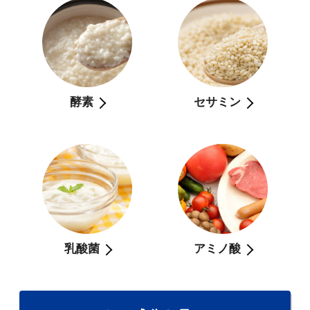
酵素
セサミン
乳酸菌
アミノ酸