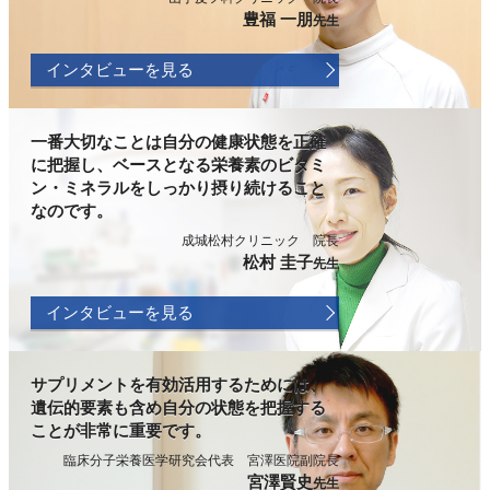
豊福 一朋
先生
インタビューを見る
一番大切なことは自分の健康状態を正確
に把握し、ベースとなる栄養素のビタミ
ン・ミネラルをしっかり摂り続けること
なのです。
成城松村クリニック 院長
松村 圭子
先生
インタビューを見る
サプリメントを有効活用するためには、
遺伝的要素も含め自分の状態を把握する
ことが非常に重要です。
臨床分子栄養医学研究会代表 宮澤医院副院長
宮澤賢史
先生