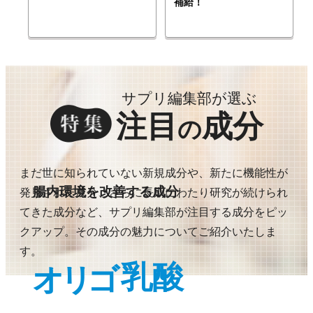
補給！
サプリ編集部が選ぶ
注目
成分
の
まだ世に知られていない新規成分や、新たに機能性が
腸内環境を改善する成分
発見された成分、さらに長期にわたり研究が続けられ
てきた成分など、サプリ編集部が注目する成分をピッ
クアップ。その成分の魅力についてご紹介いたしま
す。
乳酸
オリゴ