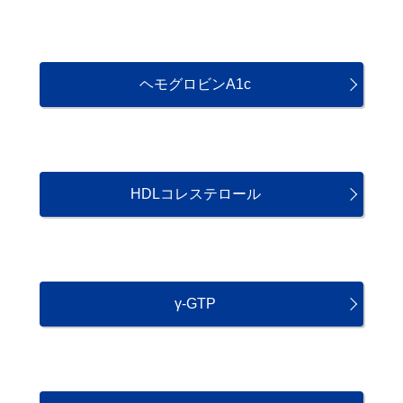
ヘモグロビンA1c
HDLコレステロール
γ-GTP