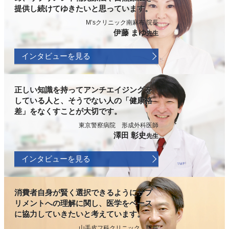
提供し続けてゆきたいと思っています。
M’sクリニック南麻布 院長
伊藤 まゆ
先生
インタビューを見る
正しい知識を持ってアンチエイジングを
している人と、そうでない人の「健康格
差」をなくすことが大切です。
東京警察病院 形成外科医師
澤田 彰史
先生
インタビューを見る
消費者自身が賢く選択できるようにサプ
リメントへの理解に関し、医学をベース
に協力していきたいと考えています。
山手皮フ科クリニック 院長