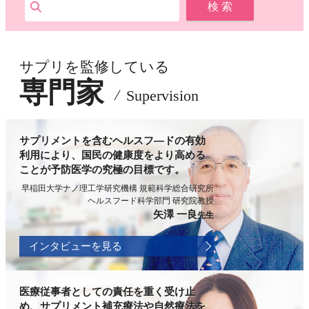
サプリを監修している
専門家
Supervision
サプリメントを含むヘルスフ―ドの有効
利用により、国民の健康度をより高める
ことが予防医学の究極の目標です。
早稲田大学ナノ理工学研究機構 規範科学総合研究所
ヘルスフード科学部門 研究院教授
矢澤 一良
先生
インタビューを見る
医療従事者としての責任を重く受け止
め、サプリメント補充療法や自然療法を