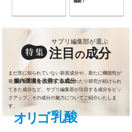
補給！
サプリ編集部が選ぶ
注目
成分
の
まだ世に知られていない新規成分や、新たに機能性が
腸内環境を改善する成分
発見された成分、さらに長期にわたり研究が続けられ
てきた成分など、サプリ編集部が注目する成分をピッ
クアップ。その成分の魅力についてご紹介いたしま
す。
乳酸
オリゴ