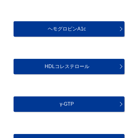
ヘモグロビンA1c
HDLコレステロール
γ-GTP