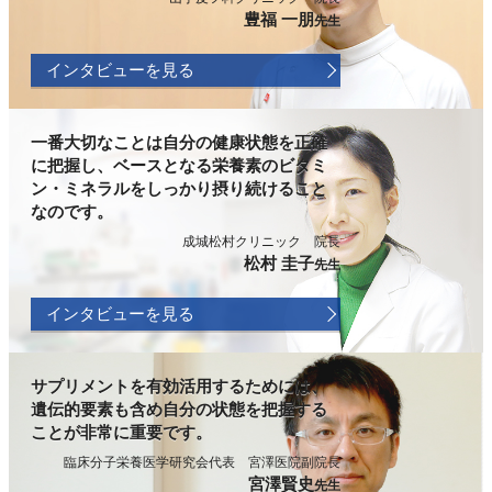
豊福 一朋
先生
インタビューを見る
一番大切なことは自分の健康状態を正確
に把握し、ベースとなる栄養素のビタミ
ン・ミネラルをしっかり摂り続けること
なのです。
成城松村クリニック 院長
松村 圭子
先生
インタビューを見る
サプリメントを有効活用するためには、
遺伝的要素も含め自分の状態を把握する
ことが非常に重要です。
臨床分子栄養医学研究会代表 宮澤医院副院長
宮澤賢史
先生