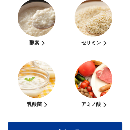
酵素
セサミン
乳酸菌
アミノ酸