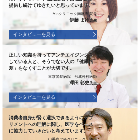
提供し続けてゆきたいと思っています。
M’sクリニック南麻布 院長
伊藤 まゆ
先生
インタビューを見る
正しい知識を持ってアンチエイジングを
している人と、そうでない人の「健康格
差」をなくすことが大切です。
東京警察病院 形成外科医師
澤田 彰史
先生
インタビューを見る
消費者自身が賢く選択できるようにサプ
リメントへの理解に関し、医学をベース
に協力していきたいと考えています。
山手皮フ科クリニック 院長