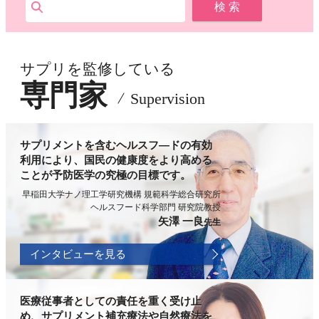
サプリを監修している
専門家
Supervision
サプリメントを含むヘルスフ―ドの有効
利用により、国民の健康度をより高める
ことが予防医学の究極の目標です。
早稲田大学ナノ理工学研究機構 規範科学総合研究所
ヘルスフード科学部門 研究院教授
矢澤 一良
先生
インタビューを見る
医療従事者としての責任を重く受け止
め、サプリメント補充療法や自然療法を