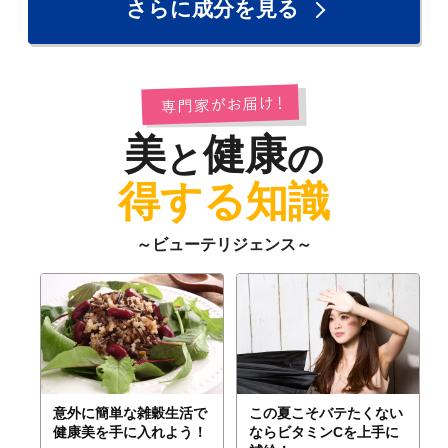
さらに成分を見る
美
健康
と
の
得する知識
～ビューテリジェンス～
意外に簡単な雑穀生活で
この夏こそバテたくない
健康美を手に入れよう！
ならビタミンCを上手に