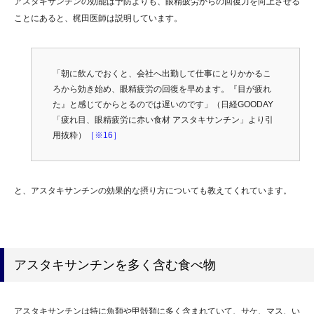
アスタキサンチンの効能は予防よりも、眼精疲労からの回復力を向上させる
ことにあると、梶田医師は説明しています。
「朝に飲んでおくと、会社へ出勤して仕事にとりかかるこ
ろから効き始め、眼精疲労の回復を早めます。『目が疲れ
た』と感じてからとるのでは遅いのです」（日経GOODAY
「疲れ目、眼精疲労に赤い食材 アスタキサンチン」より引
用抜粋）
［※16］
と、アスタキサンチンの効果的な摂り方についても教えてくれています。
アスタキサンチンを多く含む食べ物
アスタキサンチンは特に魚類や甲殻類に多く含まれていて、サケ、マス、い