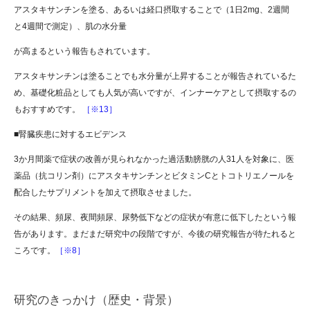
アスタキサンチンを塗る、あるいは経口摂取することで（1日2mg、2週間
と4週間で測定）、肌の水分量
が高まるという報告もされています。
アスタキサンチンは塗ることでも水分量が上昇することが報告されているた
め、基礎化粧品としても人気が高いですが、インナーケアとして摂取するの
もおすすめです。
［※13］
■腎臓疾患に対するエビデンス
3か月間薬で症状の改善が見られなかった過活動膀胱の人31人を対象に、医
薬品（抗コリン剤）にアスタキサンチンとビタミンCとトコトリエノールを
配合したサプリメントを加えて摂取させました。
その結果、頻尿、夜間頻尿、尿勢低下などの症状が有意に低下したという報
告があります。まだまだ研究中の段階ですが、今後の研究報告が待たれると
ころです。
［※8］
研究のきっかけ（歴史・背景）