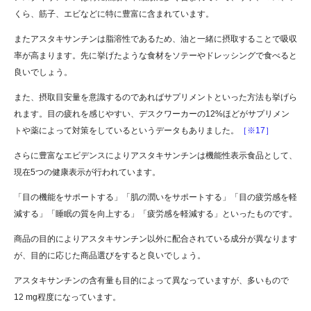
くら、筋子、エビなどに特に豊富に含まれています。
またアスタキサンチンは脂溶性であるため、油と一緒に摂取することで吸収
率が高まります。先に挙げたような食材をソテーやドレッシングで食べると
良いでしょう。
また、摂取目安量を意識するのであればサプリメントといった方法も挙げら
れます。目の疲れを感じやすい、デスクワーカーの12%ほどがサプリメン
トや薬によって対策をしているというデータもありました。
［※17］
さらに豊富なエビデンスによりアスタキサンチンは機能性表示食品として、
現在5つの健康表示が行われています。
「目の機能をサポートする」「肌の潤いをサポートする」「目の疲労感を軽
減する」「睡眠の質を向上する」「疲労感を軽減する」といったものです。
商品の目的によりアスタキサンチン以外に配合されている成分が異なります
が、目的に応じた商品選びをすると良いでしょう。
アスタキサンチンの含有量も目的によって異なっていますが、多いもので
12 mg程度になっています。