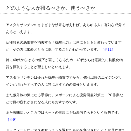
どのような人が摂るべきか、使うべきか
アスタキサンチンのさまざまな効果を考えれば、あらゆる人に有効な成分で
あるといえます。
活性酸素の悪影響を消去する「抗酸化力」は体にもともと備わっています
が、その力は加齢とともに低下することがわかっています。
［※11］
特に40代からはその低下が著しくなるため、40代からは意識的に抗酸化物
質を摂取することが望ましいといえます。
アスタキサンチンは優れた抗酸化物質ですから、40代以降のエイジングサ
インが現れたすべての人に特におすすめの成分といえます。
また紫外線の気になる季節に、スポーツによる疲労回復対策に、PC作業な
どで目の疲れがきになる人にもおすすめです。
また興味深いところではペットの健康にも効果的であるという報告です。
［※9］
ドックフードにアスタキサンチンを混ぜたものを食べさせると１か月程度で