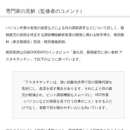
専門家の見解（監修者のコメント）
パソコン作業や老視の放置などによる目の調節異常などについて詳しく、眼
精疲労の原因を特定する調節機能解析装置の開発に携わる医学博士、梶田眼
科（東京都港区）院長・梶田雅義医師。
梶田医師は日経GOODAYのインタビュー「疲れ目、眼精疲労に赤い食材 ア
スタキサンチン」で以下のように述べています。
「アスタキサンチンは、強い抗酸化作用で目の新陳代謝を
良好にし、血流を促す働きがあります。それにより目の疲
労が軽減され、ピント調節機能もスムーズに。VDT作業
（パソコンなどの画面を見て行う仕事のこと）をする人だ
けでなく、老眼で目が疲れやすい人にも向いています」