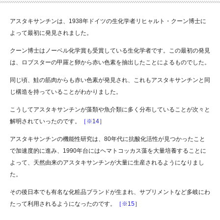
アスタキサンチンは、1938年ドイツの生化学者リヒャルト・クーン博士に
よって最初に発見されました。
クーン博士はノーベル化学賞も受賞している生化学者です。この最初の発見
は、ロブスターの甲羅と卵から赤い色素を抽出したことによるものでした。
同じ頃、鮭の筋肉からも赤い色素が発見され、これもアスタキサンチンと同
じ構造を持っていることがわかりました。
こうしてアスタキサンチンが藻類や魚介類に多く分布していることが次々と
解明されていったのです。
［※14］
アスタキサンチンの機能性研究は、80年代に抗酸化活性が見つかったこと
で加速度的に進み、1990年台にはヘマトコッカス藻を大量培養することに
よって、天然由来のアスタキサンチンが大量に生産されるようになりまし
た。
その後日本でも有名な化粧品ブランドが生まれ、サプリメントなど多岐にわ
たって利用されるようになったのです。
［※15］