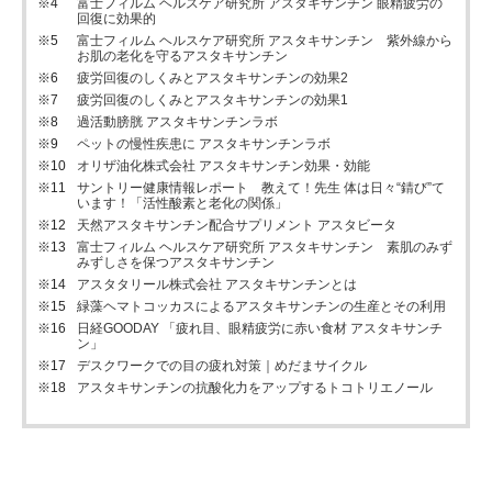
富士フィルム ヘルスケア研究所 アスタキサンチン 眼精疲労の
回復に効果的
富士フィルム ヘルスケア研究所 アスタキサンチン 紫外線から
お肌の老化を守るアスタキサンチン
疲労回復のしくみとアスタキサンチンの効果2
疲労回復のしくみとアスタキサンチンの効果1
過活動膀胱 アスタキサンチンラボ
ペットの慢性疾患に アスタキサンチンラボ
オリザ油化株式会社 アスタキサンチン効果・効能
サントリー健康情報レポート 教えて！先生 体は日々“錆び”て
います！「活性酸素と老化の関係」
天然アスタキサンチン配合サプリメント アスタビータ
富士フィルム ヘルスケア研究所 アスタキサンチン 素肌のみず
みずしさを保つアスタキサンチン
アスタタリール株式会社 アスタキサンチンとは
緑藻ヘマトコッカスによるアスタキサンチンの生産とその利用
日経GOODAY 「疲れ目、眼精疲労に赤い食材 アスタキサンチ
ン」
デスクワークでの目の疲れ対策｜めだまサイクル
アスタキサンチンの抗酸化力をアップするトコトリエノール