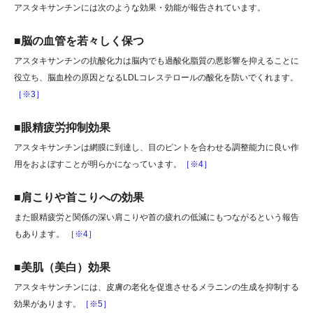
アスタキサンチンには次のような効果・効能が報告されています。
■脳の血管を若々しく保つ
アスタキサンチンの抗酸化力は脳内でも過酸化脂質の悪影響を抑えることに
役立ち、脳血栓の原因となるLDLコレステロールの酸化を防いでくれます。
［※3］
■眼精疲労抑制効果
アスタキサンチンは網膜に到達し、目のピントを合わせる調整能力に良い作
用をおよぼすことが明らかになっています。
［※4］
■肩こりや首こりへの効果
また眼精疲労と関係の深い肩こりや首の疲れの低減にもつながるという報告
もあります。
［※4］
■美肌（美白）効果
アスタキサンチンには、皮膚の老化を促進させるメラニンの生成を抑制する
効果があります。
［※5］