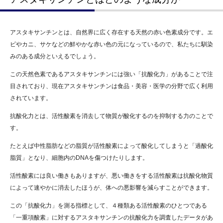
アスタキサンチンとは、自然界に広く存在する天然の赤い色素成分です。エ
ビやカニ、サケなどの鮮やかな赤い色の元になっているので、私たちに馴染
みのある成分といえるでしょう。
この天然色素であるアスタキサンチンには強い「抗酸化力」があることで注
目されており、現在アスタキサンチンは食品・美容・医学の分野で広く利用
されています。
抗酸化力とは、活性酸素を消去して物質が酸化するのを抑制する力のことで
す。
たとえば中性脂肪などの脂質が活性酸素によって酸化してしまうと「過酸化
脂質」となり、細胞内のDNAを傷つけたりします。
活性酸素には良い働きもありますが、悪い働きをする活性酸素は抗酸化物質
によって速やかに消去したほうが、体への悪影響を減らすことができます。
この「抗酸化力」を測る指標として、４種類ある活性酸素のひとつである
「一重項酸素」に対するアスタキサンチンの抗酸化力を調査したデータがあ