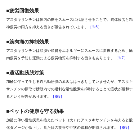
■疲労回復効果
アスタキサンチンは体内の糖をスムーズに代謝させることで、肉体疲労と精
神疲労の両方を抑える働きが報告されています。
［※6］
■筋肉痛の抑制効果
アスタキサンチンは脂肪や脂質をエネルギーにスムーズに変換するため、筋
肉疲労を予防し運動による疲労物質を抑制する働きもあります。
［※7］
■過活動膀胱対策
加齢に伴って生じる過活動膀胱の原因ははっきりしていませんが、アスタキ
サンチンの摂取で膀胱内での過剰な活性酸素を抑制することで症状が緩和す
るという報告があります。
［※8］
■ペットの健康を守る効果
加齢に伴い慢性疾患を抱えたペット（犬）にアスタキサンチンを与えると酸
化ダメージが低下し、見た目の改善や症状の緩和が期待されます。
［※9］