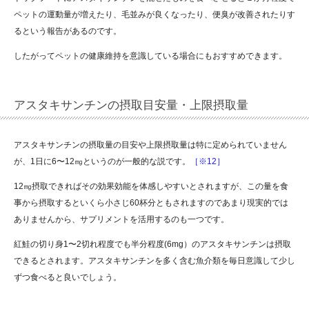
ペットの運動量が増えたり、毛並みが良くなったり、便臭が改善されたりす
るという報告があるのです。
したがってペットの健康維持を意識している場合にもおすすめできます。
アスタキサンチンの摂取目安量・上限摂取量
アスタキサンチンの摂取量の目安や上限摂取量は特に定められていません
が、1日に6〜12㎎というのが一般的な説です。
［※12］
12㎎摂取できればその効果効能を体感しやすいとされますが、この量を食
事から摂取するといくら小さじ60杯分ともされますのであまり現実的では
ありませんから、サプリメントを活用するのも一つです。
紅鮭の切り身1〜2切れ程度でも半分程度(6mg）のアスタキサンチンは摂取
できるとされます。アスタキサンチンを多く含む魚介類を毎日意識して少し
ずつ食べると良いでしょう。