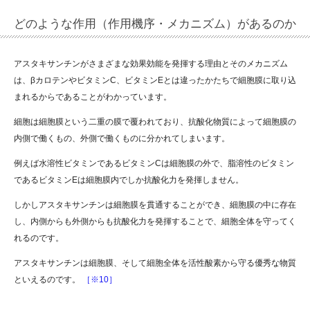
どのような作用（作用機序・メカニズム）があるのか
アスタキサンチンがさまざまな効果効能を発揮する理由とそのメカニズム
は、βカロテンやビタミンC、ビタミンEとは違ったかたちで細胞膜に取り込
まれるからであることがわかっています。
細胞は細胞膜という二重の膜で覆われており、抗酸化物質によって細胞膜の
内側で働くもの、外側で働くものに分かれてしまいます。
例えば水溶性ビタミンであるビタミンCは細胞膜の外で、脂溶性のビタミン
であるビタミンEは細胞膜内でしか抗酸化力を発揮しません。
しかしアスタキサンチンは細胞膜を貫通することができ、細胞膜の中に存在
し、内側からも外側からも抗酸化力を発揮することで、細胞全体を守ってく
れるのです。
アスタキサンチンは細胞膜、そして細胞全体を活性酸素から守る優秀な物質
といえるのです。
［※10］