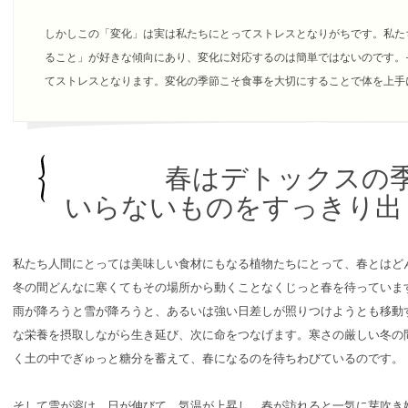
しかしこの「変化」は実は私たちにとってストレスとなりがちです。私た
ること」が好きな傾向にあり、変化に対応するのは簡単ではないのです。
てストレスとなります。変化の季節こそ食事を大切にすることで体を上手
春はデトックスの
いらないものをすっきり出
私たち人間にとっては美味しい食材にもなる植物たちにとって、春とはど
冬の間どんなに寒くてもその場所から動くことなくじっと春を待っていま
雨が降ろうと雪が降ろうと、あるいは強い日差しが照りつけようとも移動
な栄養を摂取しながら生き延び、次に命をつなげます。寒さの厳しい冬の
く土の中でぎゅっと糖分を蓄えて、春になるのを待ちわびているのです。
そして雪が溶け、日が伸びて、気温が上昇し、春が訪れると一気に芽吹き