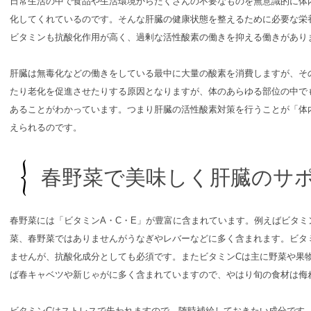
日常生活の中で食品や生活環境からたくさんの不要なものを無意識的に体
化してくれているのです。そんな肝臓の健康状態を整えるために必要な栄
ビタミンも抗酸化作用が高く、過剰な活性酸素の働きを抑える働きがあり
肝臓は無毒化などの働きをしている最中に大量の酸素を消費しますが、そ
たり老化を促進させたりする原因となりますが、体のあらゆる部位の中で
あることがわかっています。つまり肝臓の活性酸素対策を行うことが「体
えられるのです。
春野菜で美味しく肝臓のサ
春野菜には「ビタミンA・C・E」が豊富に含まれています。例えばビタミ
菜、春野菜ではありませんがうなぎやレバーなどに多く含まれます。ビタ
ませんが、抗酸化成分としても必須です。またビタミンCは主に野菜や果
ば春キャベツや新じゃがに多く含まれていますので、やはり旬の食材は侮
ビタミンCはストレスで失われますので、随時補給しておきたい成分です