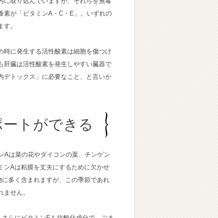
内に取り込んでいますが、それらを無毒
養素が「ビタミンA・C・E」。いずれの
ます。
の時に発生する活性酸素は細胞を傷つけ
も肝臓は活性酸素を発生しやすい臓器で
内デトックス」に必要なこと、と言いか
ポートができる
ンAは菜の花やダイコンの葉、チンゲン
ミンAは粘膜を丈夫にするために欠かせ
物に多く含まれますが、この季節であれ
れません。
。さらにビタミンEも抗酸化成分で、ごま