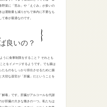
春野菜に「苦み」や「えぐみ」が多いの
冬は運動量も減りがちで体内に不要なも
して春が最適なのです。
、
ば良いの？
ように食事制限をすること？ それとも
ることをイメージするようです。でも腸は
ったものをしっかり排出させるために腸
と大切な器官が「肝臓」だということを
「解毒」です。肝臓がアルコールを代謝
のが肝臓の大きな働きの一つ。私たちは