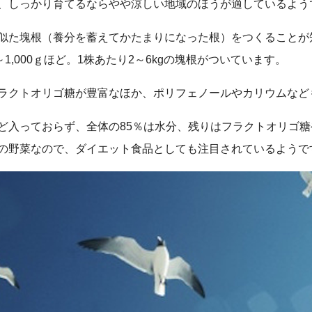
、しっかり育てるならやや涼しい地域のほうが適しているよう
似た塊根（養分を蓄えてかたまりになった根）をつくることが
1,000ｇほど。1株あたり2～6kgの塊根がついています。
ラクトオリゴ糖が豊富なほか、ポリフェノールやカリウムなど
ど入っておらず、全体の85％は水分、残りはフラクトオリゴ
の野菜なので、ダイエット食品としても注目されているようで