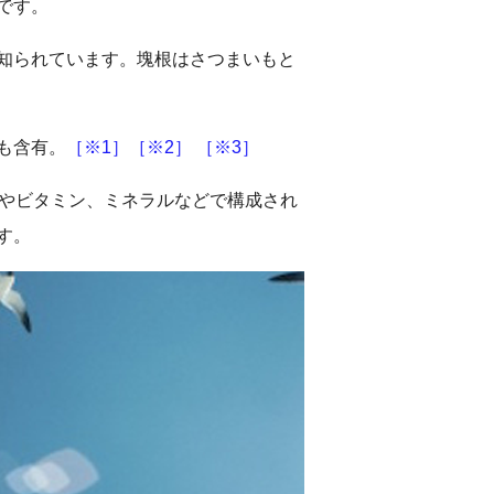
です。
知られています。塊根はさつまいもと
も含有。
［※1］
［※2］
［※3］
糖やビタミン、ミネラルなどで構成され
す。