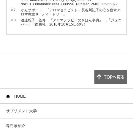
cells. Molecules. 2013 Aug 9;18(8):9550-66.
doi:10.3390/molecules18089550. PubMed PMID: 23966077.
がんサポート 「アロマセラピスト・長谷川記子の心を癒すア
ロマ教室 8 ティートリー」
渡邊聡子 監修 『アロマテラピーのきほん事典』 ,「ジュニ
パー」（西東社 2010年10月15日発行）
HOME
サプリメント大学
専門家紹介