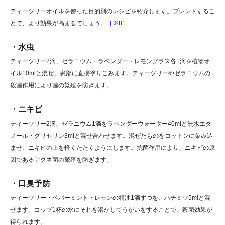
ティーツリーオイルを使った目的別のレシピを紹介します。ブレンドするこ
とで、より効果が高まるでしょう。
［※8］
・水虫
ティーツリー2滴、ゼラニウム・ラベンダー・レモングラス各1滴を植物オ
イル10mlと混ぜ、患部に直接塗りこみます。ティーツリーやゼラニウムの
殺菌作用により菌の繁殖を防ぎます。
・ニキビ
ティーツリー2滴、ゼラニウム1滴をラベンダーウォーター40mlと無水エタ
ノール・グリセリン3mlと混ぜ合わせます。混ぜたものをコットンに染み込
ませ、ニキビの上を軽くたたくようにします。抗菌作用により、ニキビの原
因であるアクネ菌の繁殖を防ぎます。
・口臭予防
ティーツリー・ペパーミント・レモンの精油1滴ずつを、ハチミツ5mlと混
ぜます。コップ1杯の水にそれを溶かしてうがいをすることで、殺菌効果が
得られます。