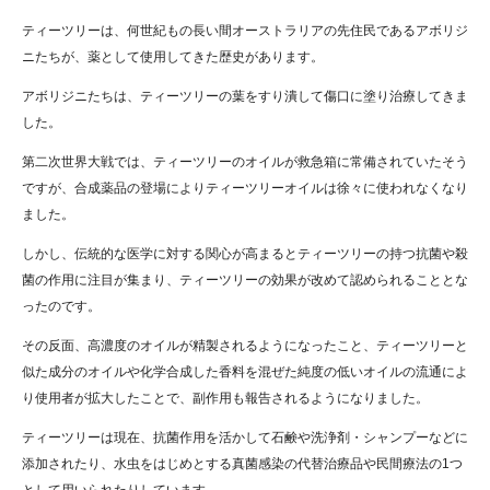
ティーツリーは、何世紀もの長い間オーストラリアの先住民であるアボリジ
ニたちが、薬として使用してきた歴史があります。
アボリジニたちは、ティーツリーの葉をすり潰して傷口に塗り治療してきま
した。
第二次世界大戦では、ティーツリーのオイルが救急箱に常備されていたそう
ですが、合成薬品の登場によりティーツリーオイルは徐々に使われなくなり
ました。
しかし、伝統的な医学に対する関心が高まるとティーツリーの持つ抗菌や殺
菌の作用に注目が集まり、ティーツリーの効果が改めて認められることとな
ったのです。
その反面、高濃度のオイルが精製されるようになったこと、ティーツリーと
似た成分のオイルや化学合成した香料を混ぜた純度の低いオイルの流通によ
り使用者が拡大したことで、副作用も報告されるようになりました。
ティーツリーは現在、抗菌作用を活かして石鹸や洗浄剤・シャンプーなどに
添加されたり、水虫をはじめとする真菌感染の代替治療品や民間療法の1つ