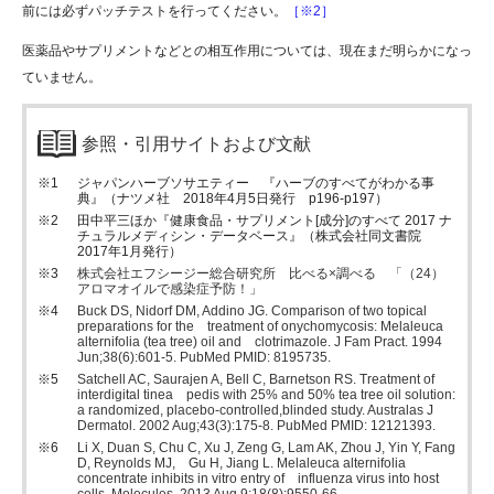
前には必ずパッチテストを行ってください。
［※2］
医薬品やサプリメントなどとの相互作用については、現在まだ明らかになっ
ていません。
参照・引用サイトおよび文献
ジャパンハーブソサエティー 『ハーブのすべてがわかる事
典』（ナツメ社 2018年4月5日発行 p196-p197）
田中平三ほか『健康食品・サプリメント[成分]のすべて 2017 ナ
チュラルメディシン・データベース』（株式会社同文書院
2017年1月発行）
株式会社エフシージー総合研究所 比べる×調べる 「（24）
アロマオイルで感染症予防！」
Buck DS, Nidorf DM, Addino JG. Comparison of two topical
preparations for the treatment of onychomycosis: Melaleuca
alternifolia (tea tree) oil and clotrimazole. J Fam Pract. 1994
Jun;38(6):601-5. PubMed PMID: 8195735.
Satchell AC, Saurajen A, Bell C, Barnetson RS. Treatment of
interdigital tinea pedis with 25% and 50% tea tree oil solution:
a randomized, placebo-controlled,blinded study. Australas J
Dermatol. 2002 Aug;43(3):175-8. PubMed PMID: 12121393.
Li X, Duan S, Chu C, Xu J, Zeng G, Lam AK, Zhou J, Yin Y, Fang
D, Reynolds MJ, Gu H, Jiang L. Melaleuca alternifolia
concentrate inhibits in vitro entry of influenza virus into host