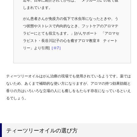
近年、日本に紹介されてからは、〝メラルーカ〟の名で親
しまれています。
がん患者さんが免疫力の低下で水虫等になったときや、う
つ状態やストレスで内向的なとき、フットケアのアロマテ
ラピーにとても役立ちます。」[がんサポート 「アロマセ
ラピスト・長谷川記子の心を癒すアロマ教室 8 ティート
リー」より引用]
［※7］
ティーツリーオイルはがん治療の現場でも使用されているようです。薬では
ないため、あくまで補助的な使い方になりますが、アロマの持つ効果効能と
香りの力はいろいろな立場の人にも癒しをもたらす存在になっているといえ
るでしょう。
ティーツリーオイルの選び方