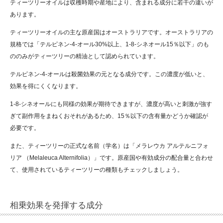
ティーツリーオイルは収穫時期や産地により、含まれる成分に若干の違いが
あります。
ティーツリーオイルの主な原産国はオーストラリアです。オーストラリアの
規格では「テルピネン-4-オール30%以上、1-8-シネオール15％以下」のも
ののみがティーツリーの精油として認められています。
テルピネン-4-オールは殺菌効果の元となる成分です。この濃度が低いと、
効果を得にくくなります。
1-8-シネオールにも同様の効果が期待できますが、濃度が高いと刺激が強す
ぎて副作用をまねくおそれがあるため、15％以下の含有量かどうか確認が
必要です。
また、ティーツリーの正式な名前（学名）は「メラレウカ アルテルニフォ
リア （Melaleuca Alternifolia）」です。原産国や有効成分の配合量と合わせ
て、使用されているティーツリーの種類もチェックしましょう。
相乗効果を発揮する成分