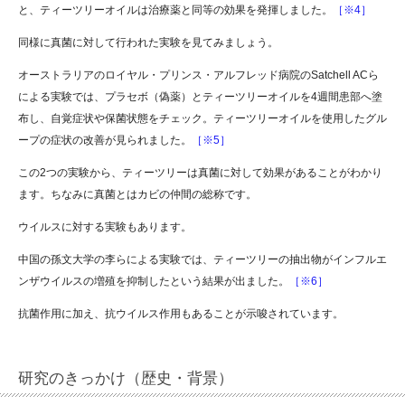
と、ティーツリーオイルは治療薬と同等の効果を発揮しました。
［※4］
同様に真菌に対して行われた実験を見てみましょう。
オーストラリアのロイヤル・プリンス・アルフレッド病院のSatchell ACら
による実験では、プラセボ（偽薬）とティーツリーオイルを4週間患部へ塗
布し、自覚症状や保菌状態をチェック。ティーツリーオイルを使用したグル
ープの症状の改善が見られました。
［※5］
この2つの実験から、ティーツリーは真菌に対して効果があることがわかり
ます。ちなみに真菌とはカビの仲間の総称です。
ウイルスに対する実験もあります。
中国の孫文大学の李らによる実験では、ティーツリーの抽出物がインフルエ
ンザウイルスの増殖を抑制したという結果が出ました。
［※6］
抗菌作用に加え、抗ウイルス作用もあることが示唆されています。
研究のきっかけ（歴史・背景）