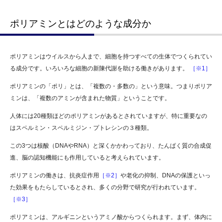
ポリアミンとはどのような成分か
ポリアミンはウイルスから人まで、細胞を持つすべての生体でつくられてい
る成分です。いろいろな細胞の新陳代謝を助ける働きがあります。
［※1］
ポリアミンの「ポリ」とは、「複数の・多数の」という意味。つまりポリア
ミンは、「複数のアミンが含まれた物質」ということです。
人体には20種類ほどのポリアミンがあるとされていますが、特に重要なの
はスペルミン・スペルミジン・プトレシンの３種類。
この3つは核酸（DNAやRNA）と深くかかわっており、たんぱく質の合成促
進、脳の認知機能にも作用していると考えられています。
ポリアミンの働きは、抗炎症作用
［※2］
や老化の抑制、DNAの保護といっ
た効果をもたらしているとされ、多くの分野で研究が行われています。
［※3］
ポリアミンは、アルギニンというアミノ酸からつくられます。まず、体内に