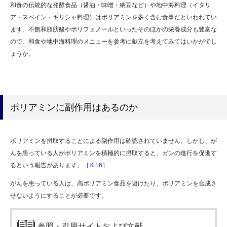
和食の伝統的な発酵食品（醤油・味噌・納豆など）や地中海料理（イタリ
ア・スペイン・ギリシャ料理）はポリアミンを多く含む食事だといわれてい
ます。不飽和脂肪酸やポリフェノールといったそのほかの栄養成分も豊富な
ので、和食や地中海料理のメニューを参考に献立を考えてみてはいかがでし
ょうか。
ポリアミンに副作用はあるのか
ポリアミンを摂取することによる副作用は確認されていません。しかし、が
んを患っている人がポリアミンを積極的に摂取すると、ガンの進行を促進す
るという報告があります。
［※16］
がんを患っている人は、高ポリアミン食品を避けたり、ポリアミンを合成さ
せないようにすることが必要です。
参照・引用サイトおよび文献