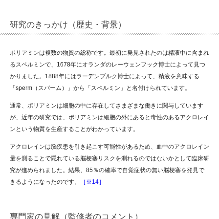
研究のきっかけ（歴史・背景）
ポリアミンは複数の物質の総称です。最初に発見されたのは精液中に含まれ
るスペルミンで、1678年にオランダのレーウェンフック博士によって見つ
かりました。1888年にはラーデンブルク博士によって、精液を意味する
「sperm（スパーム）」から「スペルミン」と名付けられています。
通常、ポリアミンは細胞の中に存在してさまざまな働きに関与しています
が、近年の研究では、ポリアミンは細胞の外にあると毒性のあるアクロレイ
ンという物質を生産することがわかっています。
アクロレインは脳疾患を引き起こす可能性があるため、血中のアクロレイン
量を測ることで隠れている脳梗塞リスクを測れるのではないかとして臨床研
究が進められました。結果、85％の確率で自覚症状の無い脳梗塞を発見で
きるようになったのです。
［※14］
専門家の見解（監修者のコメント）