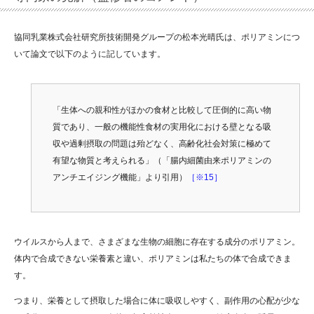
協同乳業株式会社研究所技術開発グループの松本光晴氏は、ポリアミンにつ
いて論文で以下のように記しています。
「生体への親和性がほかの食材と比較して圧倒的に高い物
質であり、一般の機能性食材の実用化における壁となる吸
収や過剰摂取の問題は殆どなく、高齢化社会対策に極めて
有望な物質と考えられる」（「腸内細菌由来ポリアミンの
アンチエイジング機能」より引用）
［※15］
ウイルスから人まで、さまざまな生物の細胞に存在する成分のポリアミン。
体内で合成できない栄養素と違い、ポリアミンは私たちの体で合成できま
す。
つまり、栄養として摂取した場合に体に吸収しやすく、副作用の心配が少な