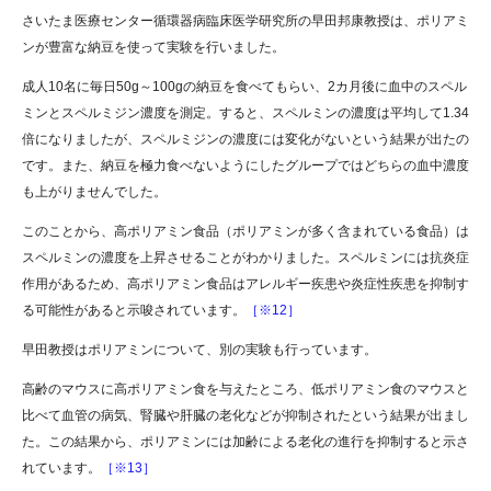
さいたま医療センター循環器病臨床医学研究所の早田邦康教授は、ポリアミ
ンが豊富な納豆を使って実験を行いました。
成人10名に毎日50g～100gの納豆を食べてもらい、2カ月後に血中のスペル
ミンとスペルミジン濃度を測定。すると、スペルミンの濃度は平均して1.34
倍になりましたが、スペルミジンの濃度には変化がないという結果が出たの
です。また、納豆を極力食べないようにしたグループではどちらの血中濃度
も上がりませんでした。
このことから、高ポリアミン食品（ポリアミンが多く含まれている食品）は
スペルミンの濃度を上昇させることがわかりました。スペルミンには抗炎症
作用があるため、高ポリアミン食品はアレルギー疾患や炎症性疾患を抑制す
る可能性があると示唆されています。
［※12］
早田教授はポリアミンについて、別の実験も行っています。
高齢のマウスに高ポリアミン食を与えたところ、低ポリアミン食のマウスと
比べて血管の病気、腎臓や肝臓の老化などが抑制されたという結果が出まし
た。この結果から、ポリアミンには加齢による老化の進行を抑制すると示さ
れています。
［※13］