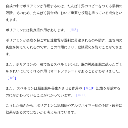
合成の中でポリアミンが作用するのは、たんぱく質のコピーをつくる最初の
段階。そのため、たんぱく質合成において重要な役割を担っている成分とい
えます。
ポリアミンには抗炎症作用があります。
［※2］
ポリアミンが炎症を起こす伝達物質が過剰に分泌されるのを防ぎ、血管内の
炎症を抑えてくれるのです。この作用により、動脈硬化を防ぐことができま
す。
また、ポリアミンの一種であるスペルミジンは、脳の神経細胞に残ったゴミ
をきれいにしてくれる作用（オートファジー）があることがわかりました。
［※9］
また、 スペルミンは脳細胞を長生きさせる作用や
［※10］
記憶を形成する
のにかかわっていることがわかっています。
［※11］
こうした働きから、ポリアミンは認知症やアルツハイマー病の予防・改善に
効果があるのではないかと考えられています。