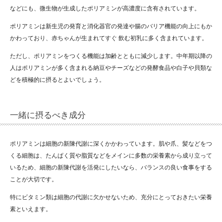
などにも、微生物が生成したポリアミンが高濃度に含有されています。
ポリアミンは新生児の発育と消化器官の発達や腸のバリア機能の向上にもか
かわっており、赤ちゃんが生まれてすぐ 飲む初乳に多く含まれています。
ただし、ポリアミンをつくる機能は加齢とともに減少します。中年期以降の
人はポリアミンが多く含まれる納豆やチーズなどの発酵食品や白子や貝類な
どを積極的に摂るとよいでしょう。
一緒に摂るべき成分
ポリアミンは細胞の新陳代謝に深くかかわっています。肌や爪、髪などをつ
くる細胞は、たんぱく質や脂質などをメインに多数の栄養素から成り立って
いるため、細胞の新陳代謝を活発にしたいなら、バランスの良い食事をする
ことが大切です。
特にビタミン類は細胞の代謝に欠かせないため、充分にとっておきたい栄養
素といえます。