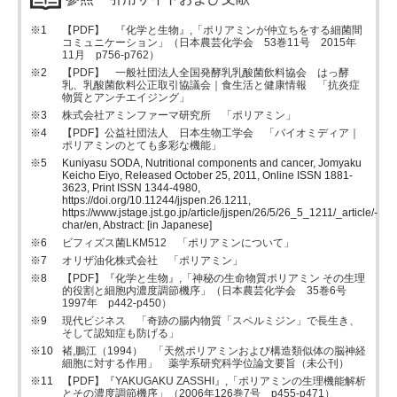
【PDF】 『化学と生物』,「ポリアミンが仲立ちをする細菌間
コミュニケーション」（日本農芸化学会 53巻11号 2015年
11月 p756-p762）
【PDF】 一般社団法人全国発酵乳乳酸菌飲料協会 はっ酵
乳、乳酸菌飲料公正取引協議会｜食生活と健康情報 「抗炎症
物質とアンチエイジング」
株式会社アミンファーマ研究所 「ポリアミン」
【PDF】公益社団法人 日本生物工学会 「バイオミディア｜
ポリアミンのとても多彩な機能」
Kuniyasu SODA, Nutritional components and cancer, Jomyaku
Keicho Eiyo, Released October 25, 2011, Online ISSN 1881-
3623, Print ISSN 1344-4980,
https://doi.org/10.11244/jjspen.26.1211,
https://www.jstage.jst.go.jp/article/jjspen/26/5/26_5_1211/_article/-
char/en, Abstract: [in Japanese]
ビフィズス菌LKM512 「ポリアミンについて」
オリザ油化株式会社 「ポリアミン」
【PDF】『化学と生物』,「神秘の生命物質ポリアミン その生理
的役割と細胞内濃度調節機序」（日本農芸化学会 35巻6号
1997年 p442-p450）
現代ビジネス 「奇跡の腸内物質「スペルミジン」で長生き、
そして認知症も防げる」
褚,鵬江（1994） 「天然ポリアミンおよび構造類似体の脳神経
細胞に対する作用」 薬学系研究科学位論文要旨（未公刊）
【PDF】『YAKUGAKU ZASSHI』,「ポリアミンの生理機能解析
とその濃度調節機序」（2006年126巻7号 p455-p471）