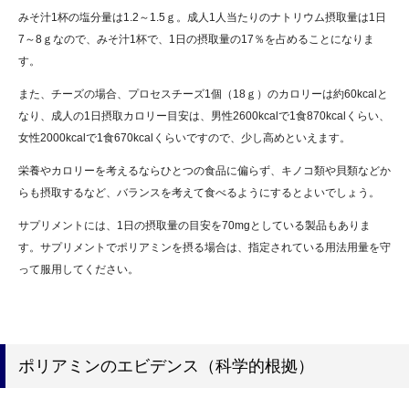
みそ汁1杯の塩分量は1.2～1.5ｇ。成人1人当たりのナトリウム摂取量は1日
7～8ｇなので、みそ汁1杯で、1日の摂取量の17％を占めることになりま
す。
また、チーズの場合、プロセスチーズ1個（18ｇ）のカロリーは約60kcalと
なり、成人の1日摂取カロリー目安は、男性2600kcalで1食870kcalくらい、
女性2000kcalで1食670kcalくらいですので、少し高めといえます。
栄養やカロリーを考えるならひとつの食品に偏らず、キノコ類や貝類などか
らも摂取するなど、バランスを考えて食べるようにするとよいでしょう。
サプリメントには、1日の摂取量の目安を70mgとしている製品もありま
す。サプリメントでポリアミンを摂る場合は、指定されている用法用量を守
って服用してください。
ポリアミンのエビデンス（科学的根拠）