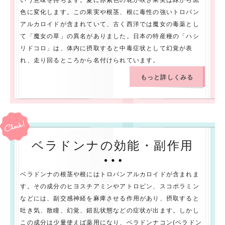
いう意味を持ちます。夏に赤紫色の花が咲き果実は緑から黒
色に変化します。この果実や根茎、根に毒性の強いトロパン
アルカロイドが含まれていて、古く西洋では魔女の毒薬とし
て「魔女の草」の異名がありました。日本の特産種の「ハシ
リドコロ」は、体内に摂取すると中毒症状として幻覚が表
れ、走り回るところから名付けられています。
もっと詳しくみる
ベラドンナの効能・副作用
ベラドンナの根茎や根にはトロパンアルカロイドが含まれま
す。その成分のヒヨスチアミンやアトロピン、スコポラミン
などには、副交感神経を麻痺させる作用があり、摂取すると
吐き気、散瞳、幻覚、錯乱状態などの症状が出ます。しかし
この成分は少量使えば薬用になり、ベラドンナコン(ベラドン