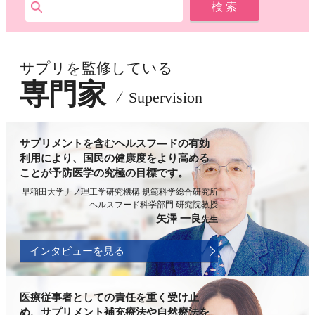
サプリを監修している
専門家
Supervision
サプリメントを含むヘルスフ―ドの有効
利用により、国民の健康度をより高める
ことが予防医学の究極の目標です。
早稲田大学ナノ理工学研究機構 規範科学総合研究所
ヘルスフード科学部門 研究院教授
矢澤 一良
先生
インタビューを見る
医療従事者としての責任を重く受け止
め、サプリメント補充療法や自然療法を