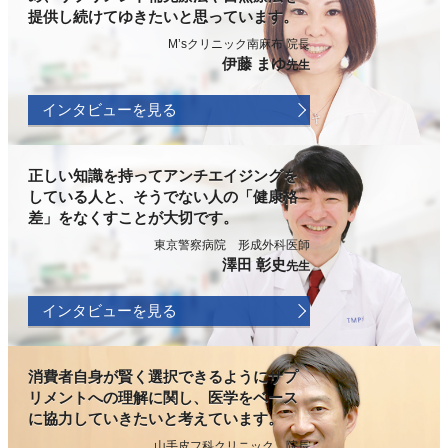
提供し続けてゆきたいと思っています。
M’sクリニック南麻布 院長
伊藤 まゆ
先生
インタビューを見る
正しい知識を持ってアンチエイジングを
している人と、そうでない人の「健康格
差」をなくすことが大切です。
東京警察病院 形成外科医師
澤田 彰史
先生
インタビューを見る
消費者自身が賢く選択できるようにサプ
リメントへの理解に関し、医学をベース
に協力していきたいと考えています。
山手皮フ科クリニック 院長