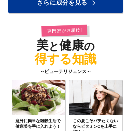
さらに成分を見る
美
健康
と
の
得する知識
～ビューテリジェンス～
意外に簡単な雑穀生活で
この夏こそバテたくない
健康美を手に入れよう！
ならビタミンCを上手に