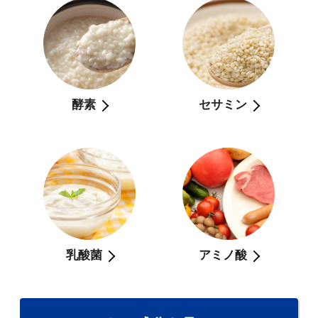
酵素
セサミン
乳酸菌
アミノ酸