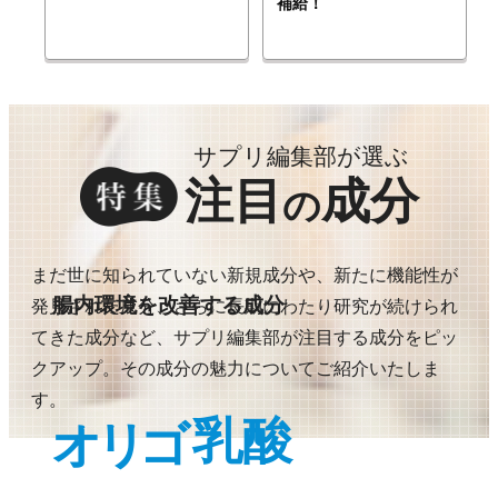
補給！
サプリ編集部が選ぶ
注目
成分
の
まだ世に知られていない新規成分や、新たに機能性が
腸内環境を改善する成分
発見された成分、さらに長期にわたり研究が続けられ
てきた成分など、サプリ編集部が注目する成分をピッ
クアップ。その成分の魅力についてご紹介いたしま
す。
乳酸
オリゴ