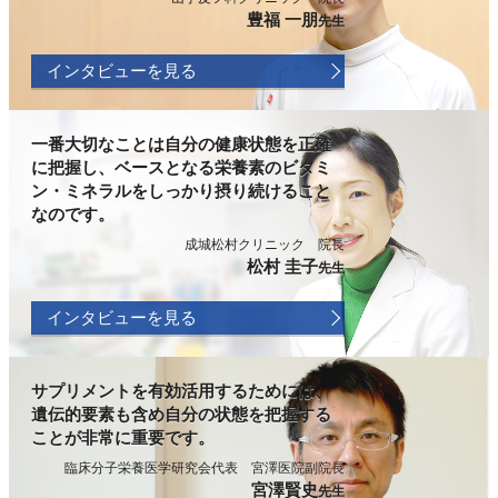
豊福 一朋
先生
インタビューを見る
一番大切なことは自分の健康状態を正確
に把握し、ベースとなる栄養素のビタミ
ン・ミネラルをしっかり摂り続けること
なのです。
成城松村クリニック 院長
松村 圭子
先生
インタビューを見る
サプリメントを有効活用するためには、
遺伝的要素も含め自分の状態を把握する
ことが非常に重要です。
臨床分子栄養医学研究会代表 宮澤医院副院長
宮澤賢史
先生