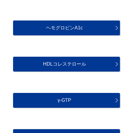
ヘモグロビンA1c
HDLコレステロール
γ-GTP